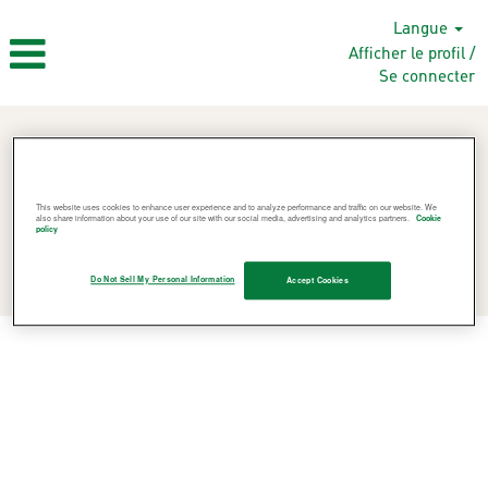
Langue
Afficher le profil /
Se connecter
This website uses cookies to enhance user experience and to analyze performance and traffic on our website. We
also share information about your use of our site with our social media, advertising and analytics partners.
Cookie
policy
Rechercher des emplois
Do Not Sell My Personal Information
Accept Cookies