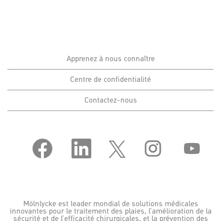
Apprenez à nous connaître
Centre de confidentialité
Contactez-nous
S
S
S
S
S
’
’
’
’
’
o
o
o
o
o
u
u
u
u
u
v
v
v
v
v
r
r
r
r
r
e
e
e
e
e
d
d
d
d
d
a
a
a
a
a
Mölnlycke est leader mondial de solutions médicales
n
n
n
n
n
innovantes pour le traitement des plaies, l’amélioration de la
s
s
s
s
s
sécurité et de l’efficacité chirurgicales, et la prévention des