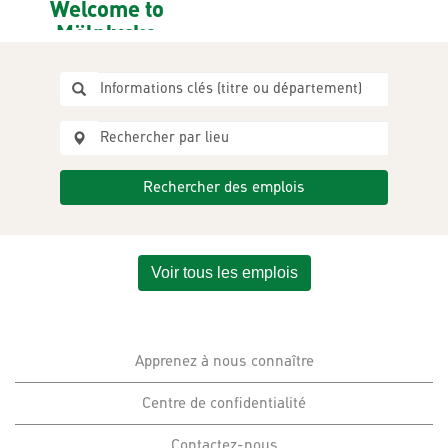
Welcome to
Mölnlycke
Votre voyage vers
un impact
significatif
commence ici,
chez Mölnlycke !
Nous sommes
toujours à la
recherche de
Rechercher des emplois
personnes
passionnées et
talentueuses
désireuses de
faire la différence.
Voir tous les emplois
Que vous soyez à
la recherche de
votre prochaine
évolution de
carrière ou que
Apprenez à nous connaître
vous souhaitiez
simplement rester
connecté pour de
Centre de confidentialité
futures
opportunités,
vous êtes au bon
Contactez-nous