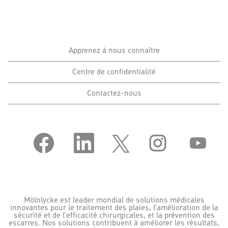
Apprenez à nous connaître
Centre de confidentialité
Contactez-nous
S
S
S
S
S
’
’
’
’
’
o
o
o
o
o
u
u
u
u
u
v
v
v
v
v
r
r
r
r
r
e
e
e
e
e
d
d
d
d
d
a
a
a
a
a
Mölnlycke est leader mondial de solutions médicales
n
n
n
n
n
innovantes pour le traitement des plaies, l’amélioration de la
s
s
s
s
s
sécurité et de l’efficacité chirurgicales, et la prévention des
u
u
u
u
u
escarres. Nos solutions contribuent à améliorer les résultats,
n
n
n
n