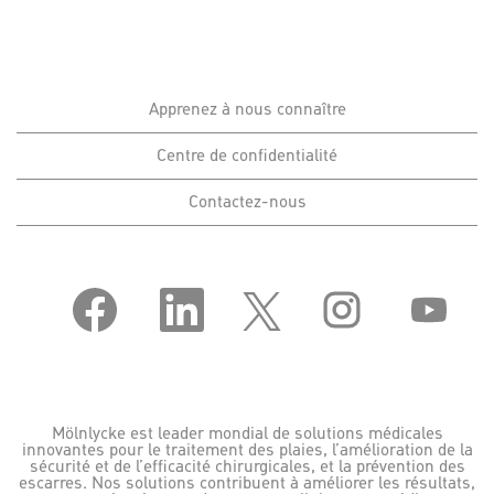
Apprenez à nous connaître
Centre de confidentialité
Contactez-nous
S
S
S
S
S
’
’
’
’
’
o
o
o
o
o
u
u
u
u
u
v
v
v
v
v
r
r
r
r
r
e
e
e
e
e
d
d
d
d
d
a
a
a
a
a
Mölnlycke est leader mondial de solutions médicales
n
n
n
n
n
innovantes pour le traitement des plaies, l’amélioration de la
s
s
s
s
s
sécurité et de l’efficacité chirurgicales, et la prévention des
u
u
u
u
u
escarres. Nos solutions contribuent à améliorer les résultats,
n
n
n
n