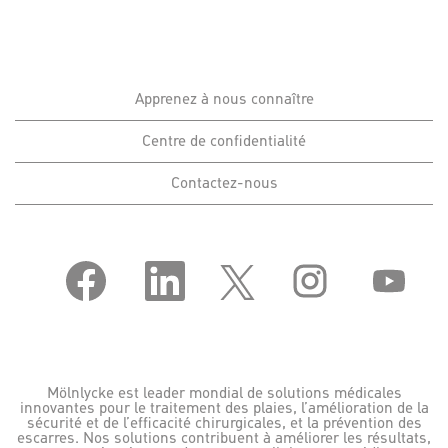
Apprenez à nous connaître
Centre de confidentialité
Contactez-nous
S
S
S
S
S
’
’
’
’
’
o
o
o
o
o
u
u
u
u
u
v
v
v
v
v
r
r
r
r
r
e
e
e
e
e
d
d
d
d
d
a
a
a
a
a
Mölnlycke est leader mondial de solutions médicales
n
n
n
n
n
innovantes pour le traitement des plaies, l’amélioration de la
s
s
s
s
s
sécurité et de l’efficacité chirurgicales, et la prévention des
u
u
u
u
u
escarres. Nos solutions contribuent à améliorer les résultats,
n
n
n
n