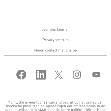
Leer ons kennen
Privacycentrum
Neem contact met ons op
O
O
O
O
O
p
p
p
p
p
e
e
e
e
e
n
n
n
n
n
t
t
t
t
t
i
i
i
i
i
n
n
n
n
n
e
e
e
e
e
e
e
e
e
e
Mölnlycke is een toonaangevend bedrijf op het gebied van
n
n
n
n
n
medische producten en oplossingen dat professionals in de
n
n
n
n
n
gezondheidszorg in staat stelt de beste patiënt-, klinische en