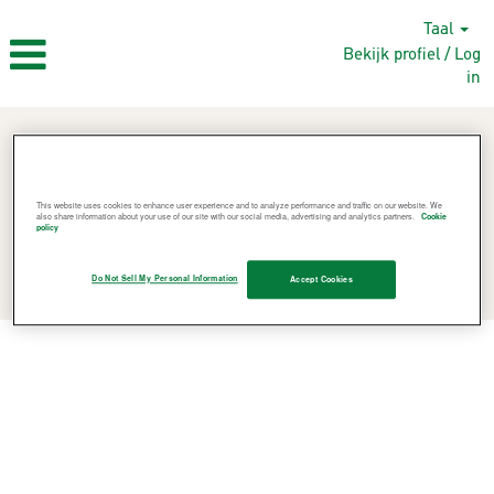
Taal
Bekijk profiel / Log
in
This website uses cookies to enhance user experience and to analyze performance and traffic on our website. We
also share information about your use of our site with our social media, advertising and analytics partners.
Cookie
policy
Vacatures zoeken
Do Not Sell My Personal Information
Accept Cookies