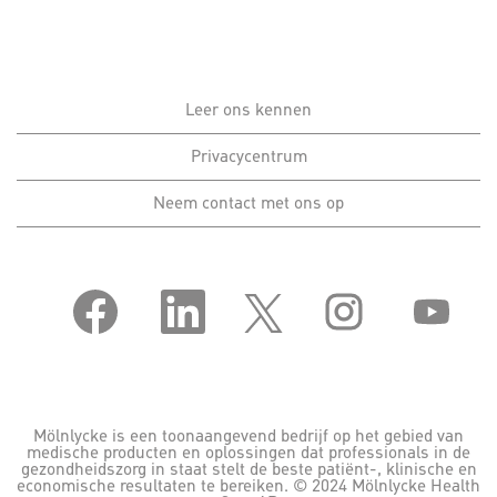
Leer ons kennen
Privacycentrum
Neem contact met ons op
O
O
O
O
O
p
p
p
p
p
e
e
e
e
e
n
n
n
n
n
t
t
t
t
t
i
i
i
i
i
n
n
n
n
n
e
e
e
e
e
e
e
e
e
e
Mölnlycke is een toonaangevend bedrijf op het gebied van
n
n
n
n
n
medische producten en oplossingen dat professionals in de
n
n
n
n
n
gezondheidszorg in staat stelt de beste patiënt-, klinische en
i
i
i
i
i
economische resultaten te bereiken. © 2024 Mölnlycke Health
e
e
e
e