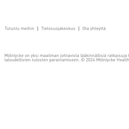
Tutustu meihin
Tietosuojakeskus
Ota yhteyttä
Mölnlycke on yksi maailman johtavista lääkinnällisiä ratkaisuja t
taloudellisten tulosten parantamiseen. © 2024 Mölnlycke Health