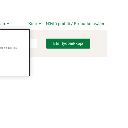
tain
Kieli
Näytä profiili / Kirjaudu sisään
Etsi työpaikkoja
ite with our social