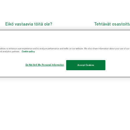
Eikö vastaavia töitä ole?
Tehtävät osastoit
okies to enhance user experience and to analyze performance and traffic on our website. We also share information about your use of our s
nd analytics partners.
Cookie policy
Do Not Sell My Personal Information
Accept Cookies